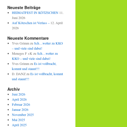
Neueste Beiträge
HEIMATFEST IN KÖTZSCHEN
11.
Juni 2026
Auf Kötzschen ist Verlass –
12. April
2026
Neueste Kommentare
Yves Grimm
zu
Sch…wetter zu KKO
– und viele sind dabei!
Meneges F +K
zu
Sch…wetter zu
KKO – und viele sind dabei!
Yves Grimm
zu
Es ist vollbracht,
kommt und staunt!!!
D. DANZ
zu
Es ist vollbracht, kommt
und staunt!!!
Archiv
Juni 2026
April 2026
Februar 2026
Januar 2026
November 2025
Mai 2025
April 2025