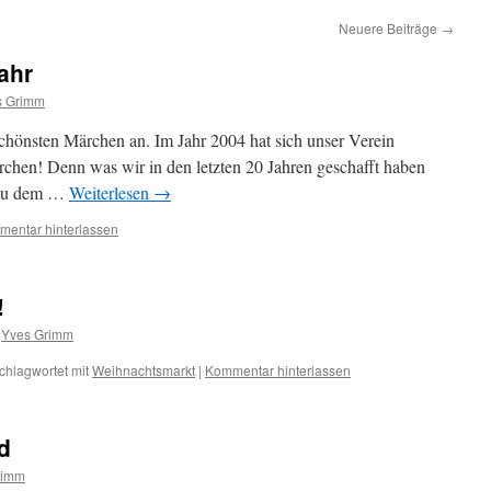
Neuere Beiträge
→
ahr
s Grimm
hönsten Märchen an. Im Jahr 2004 hat sich unser Verein
Märchen! Denn was wir in den letzten 20 Jahren geschafft haben
treu dem …
Weiterlesen
→
entar hinterlassen
!
Yves Grimm
chlagwortet mit
Weihnachtsmarkt
|
Kommentar hinterlassen
d
rimm