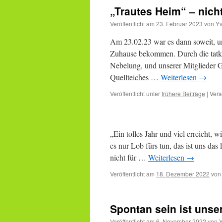
„Trautes Heim“ – nicht
Veröffentlicht am
23. Februar 2023
von
Y
Am 23.02.23 war es dann soweit, u
Zuhause bekommen. Durch die tatkr
Nebelung, und unserer Mitglieder 
Quellteiches …
Weiterlesen
→
Veröffentlicht unter
frühere Beiträge
|
Vers
„Ein tolles Jahr und viel erreicht,
es nur Lob fürs tun, das ist uns das
nicht für …
Weiterlesen
→
Veröffentlicht am
18. Dezember 2022
von
Spontan sein ist unse
Veröffentlicht am
6. November 2022
von