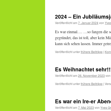
2024 – Ein Jubiläumsj
Veröffentlicht am
7. Januar 2024
von
Yve
Es war einmal…. …so fangen die sc
gegründet, das ist toll, aber kein 
kann sich sehen lassen. Immer ge
Veröffentlicht unter
frühere Beiträge
|
Komm
Es Weihnachtet sehr!!
Veröffentlicht am
26. November 2023
von
Veröffentlicht unter
frühere Beiträge
|
Vers
Es war ein Ire-er Aben
Veröffentlicht am
7. Mai 2023
von
Yves G