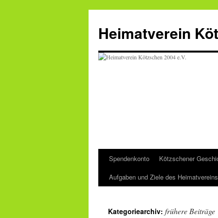
Zum
Inhalt
Heimatverein Köt
springen
Spendenkonto
Kötzschener Geschi
Aufgaben und Ziele des Heimatvereins
frühere Beiträge
Kategoriearchiv: