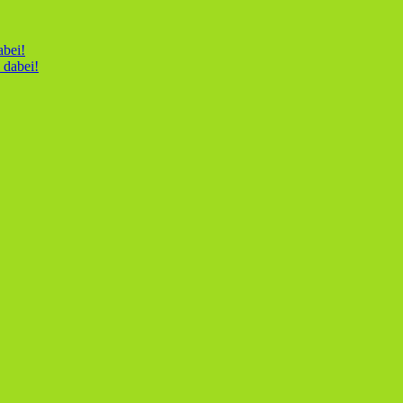
abei!
 dabei!