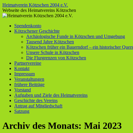
Zum
Heimatverein Kötzschen 2004 e.V.
Inhalt
Webseite des Heimatvereins Kötzschen
springen
Spendenkonto
Kötzschener Geschichte
Archäologische Funde in Kötzschen und Umgebung
Tausend Jahre Kötzschen
Kötzschen früher ein Bauerndorf – ein historischer Quers
Unsere Schule in Kötzschen
Die Flurgrenzen von Kötzschen
Partnervereine
Kontakt
Impressum
Veranstaltungen
frühere Beiträge
Vorstand
Aufgaben und Ziele des Heimatvereins
Geschichte des Vereins
Antrag auf Mitgliedschaft
Satzung
Archiv des Monats:
Mai 2023