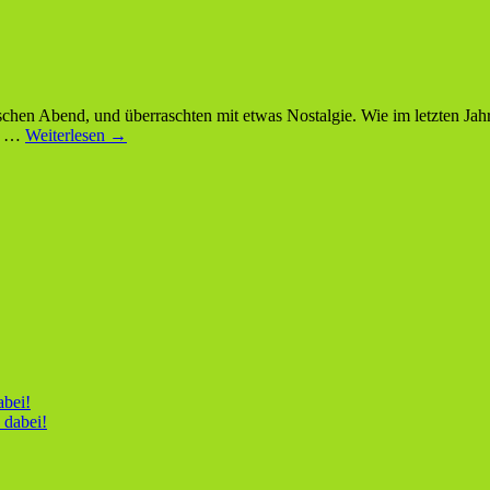
schen Abend, und überraschten mit etwas Nostalgie. Wie im letzten Ja
ei …
Weiterlesen
→
abei!
 dabei!