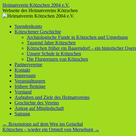
Zum
Heimatverein Kötzschen 2004 e.V.
Inhalt
Webseite des Heimatvereins Kötzschen
springen
Spendenkonto
Kötzschener Geschichte
Archäologische Funde in Kötzschen und Umgebung
Tausend Jahre Kötzschen
Kötzschen früher ein Bauerndorf – ein historischer Quers
Unsere Schule in Kötzschen
Die Flurgrenzen von Kötzschen
Partnervereine
Kontakt
Impressum
Veranstaltungen
frühere Beiträge
Vorstand
Aufgaben und Ziele des Heimatvereins
Geschichte des Vereins
Antrag auf Mitgliedschaft
Satzung
←
Boxenstopp auf dem Weg ins Geiseltal
Kötzschen – wieder ein Ortsteil von Merseburg
→