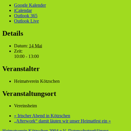
Google Kalender
iCalendar
Outlook 365
Outlook Live
Details
Datum:
14 Mai
Zeit:
10:00 - 13:00
Veranstalter
Heimatverein Kötzschen
Veranstaltungsort
Vereinsheim
«
Irischer Abend in Kötzschen
„Afterwork“ damit läuten wir unser Heimatfest ein
»
Heimatverein Kötzschen 2004 e.V.
Datenschutzerklärung