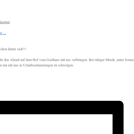
räume
ist …
chon hinter sich!!!
 ihr den Abend auf dem Hof vom Gasthaus mit uns verbringen. Bei ruhiger Musik, unter Sonn
en um mit uns in Urlaubserinnerungen zu schwelgen.