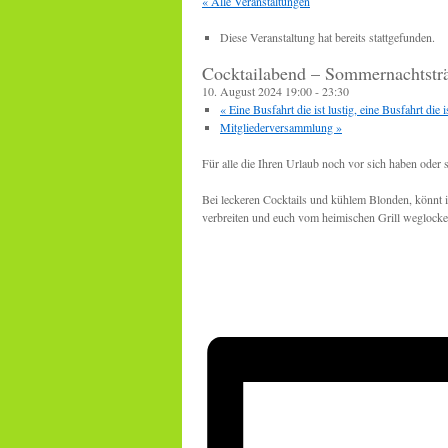
« Alle Veranstaltungen
Diese Veranstaltung hat bereits stattgefunden.
Cocktailabend – Sommernachtst
10. August 2024 19:00
-
23:30
«
Eine Busfahrt die ist lustig, eine Busfahrt die 
Mitgliederversammlung
»
Für alle die Ihren Urlaub noch vor sich haben oder s
Bei leckeren Cocktails und kühlem Blonden, könnt
verbreiten und euch vom heimischen Grill weglock