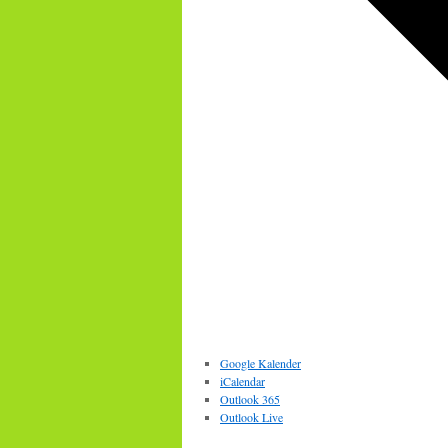
Google Kalender
iCalendar
Outlook 365
Outlook Live